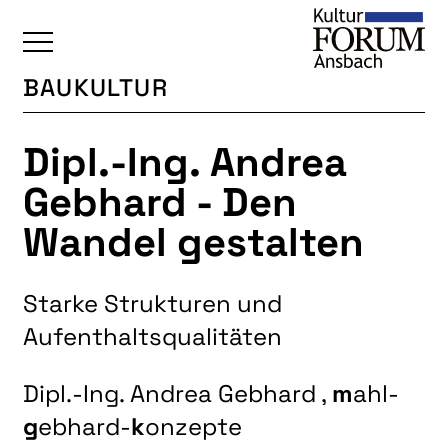
BAUKULTUR
ÜBERSICHT
Dipl.-Ing. Andrea
KALENDER
Gebhard - Den
UNSERE BEREICHE
Wandel gestalten
BAUKULTUR
BILDENDE KUNST
Starke Strukturen und
INTERKULTUR
Aufenthaltsqualitäten
JUKS
LITERATUR
Dipl.-Ing. Andrea Gebhard ,
m
ahl-
MUSIK
g
ebhard-
k
onzepte