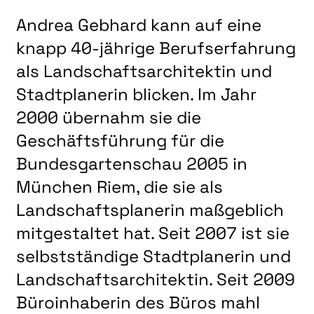
NATUR & STRUKTUR
Andrea Gebhard kann auf eine
ÜBER UNS
knapp 40-jährige Berufserfahrung
DER VEREIN
als Landschaftsarchitektin und
KUNSTHAUS R3
Stadtplanerin blicken. Im Jahr
SPECKDRUMM HALLE
2000 übernahm sie die
Geschäftsführung für die
BEWERBUNG
Bundesgartenschau 2005 in
HOME
München Riem, die sie als
Landschaftsplanerin maßgeblich
mitgestaltet hat. Seit 2007 ist sie
selbstständige Stadtplanerin und
Landschaftsarchitektin. Seit 2009
Büroinhaberin des Büros mahl