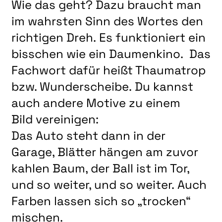
Wie das geht? Dazu braucht man
NATUR & STRUKTUR
im wahrsten Sinn des Wortes den
ÜBER UNS
richtigen Dreh. Es funktioniert ein
DER VEREIN
bisschen wie ein Daumenkino. Das
KUNSTHAUS R3
Fachwort dafür heißt Thaumatrop
SPECKDRUMM HALLE
bzw. Wunderscheibe. Du kannst
BEWERBUNG
auch andere Motive zu einem
HOME
Bild vereinigen:
Das Auto steht dann in der
Garage, Blätter hängen am zuvor
kahlen Baum, der Ball ist im Tor,
und so weiter, und so weiter. Auch
Farben lassen sich so „trocken“
mischen.