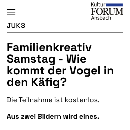
JUKS
ÜBERSICHT
Familienkreativ
KALENDER
Samstag - Wie
UNSERE BEREICHE
kommt der Vogel in
BAUKULTUR
den Käfig?
BILDENDE KUNST
INTERKULTUR
Die Teilnahme ist kostenlos.
JUKS
LITERATUR
Aus zwei Bildern wird eines.
MUSIK